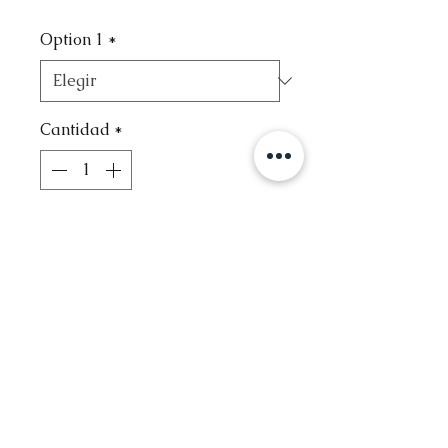
Option 1
*
Cantidad
*
Agregar al carrito
Contact
Info@glambysofie.com
Follow