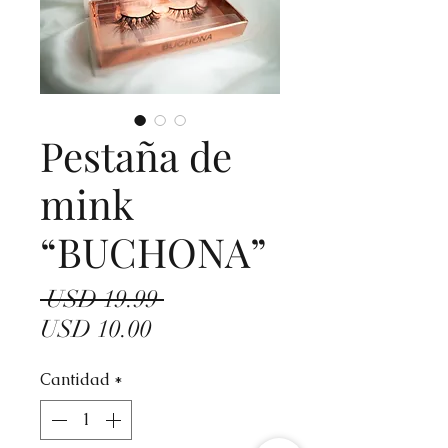
Pestaña de
mink
“BUCHONA”
Precio
 USD 19.99 
Precio
USD 10.00
de
Cantidad
*
oferta