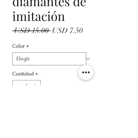
diamantes de
imitación
Precio
Precio
 USD 15.00 
USD 7.50
de
Color
*
oferta
Cantidad
*
Agregar al carrito