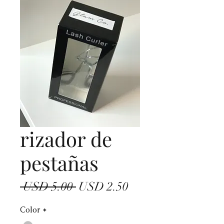
rizador de
pestañas
Precio
Precio
 USD 5.00 
USD 2.50
de
Color
*
oferta