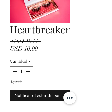
Heartbreaker
Precio
 USD 19.99 
Precio
USD 10.00
de
Cantidad
*
oferta
Agotado
Notificar al estar disponible