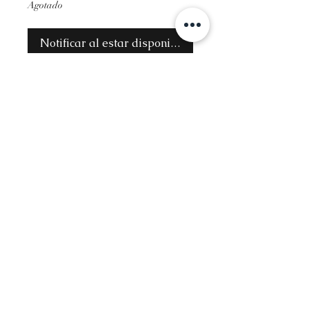
Agotado
Notificar al estar disponible
Contact
Info@glambysofie.com
Follow
The Beauty Benz