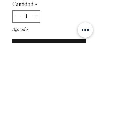
Cantidad
*
oferta
Agotado
Notificar al estar disponible
Contact
Info@glambysofie.com
Follow