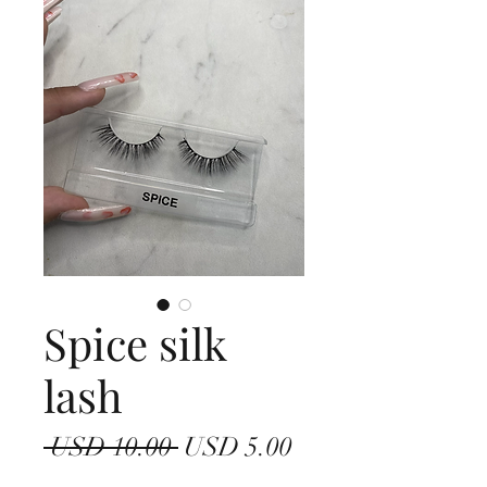
Spice silk
lash
Precio
Precio
 USD 10.00 
USD 5.00
de